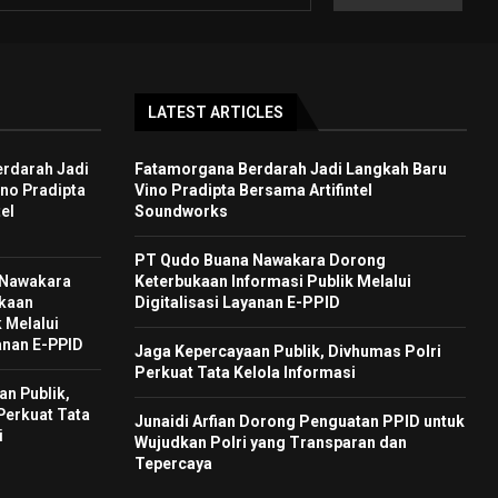
LATEST ARTICLES
rdarah Jadi
Fatamorgana Berdarah Jadi Langkah Baru
no Pradipta
Vino Pradipta Bersama Artifintel
el
Soundworks
PT Qudo Buana Nawakara Dorong
 Nawakara
Keterbukaan Informasi Publik Melalui
kaan
Digitalisasi Layanan E-PPID
 Melalui
yanan E-PPID
Jaga Kepercayaan Publik, Divhumas Polri
Perkuat Tata Kelola Informasi
n Publik,
Perkuat Tata
Junaidi Arfian Dorong Penguatan PPID untuk
i
Wujudkan Polri yang Transparan dan
Tepercaya