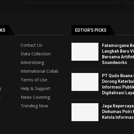
NKS
EDTIOR'S PICKS
Contact Us
Fatamorgana Be
Langkah Baru Vi
Data Collection
Bersama Artifint
Adverstising
Soundworks
International Collab
PT Qudo Buana
Terms of Use
Dorong Keterbu
Informasi Publik
s
Help & Support
Digitalisasi La
t
News Covering
Trending Now
Jaga Kepercayaa
Divhumas Polri 
Kelola Informas