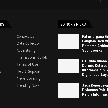
NKS
EDTIOR'S PICKS
Contact Us
Fatamorgana Be
Langkah Baru Vi
Data Collection
Bersama Artifint
Adverstising
Soundworks
International Collab
PT Qudo Buana
Terms of Use
Dorong Keterbu
Informasi Publik
s
Help & Support
Digitalisasi La
t
News Covering
Trending Now
Jaga Kepercayaa
Divhumas Polri 
Kelola Informas