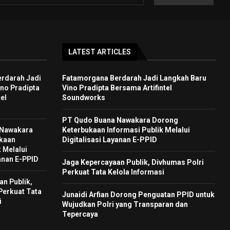
LATEST ARTICLES
rdarah Jadi
Fatamorgana Berdarah Jadi Langkah Baru
no Pradipta
Vino Pradipta Bersama Artifintel
el
Soundworks
PT Qudo Buana Nawakara Dorong
 Nawakara
Keterbukaan Informasi Publik Melalui
kaan
Digitalisasi Layanan E-PPID
 Melalui
yanan E-PPID
Jaga Kepercayaan Publik, Divhumas Polri
Perkuat Tata Kelola Informasi
n Publik,
Perkuat Tata
Junaidi Arfian Dorong Penguatan PPID untuk
i
Wujudkan Polri yang Transparan dan
Tepercaya